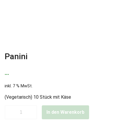
Panini
…
inkl. 7 % MwSt.
(Vegetarisch) 10 Stück mit Käse
P
In den Warenkorb
a
n
i