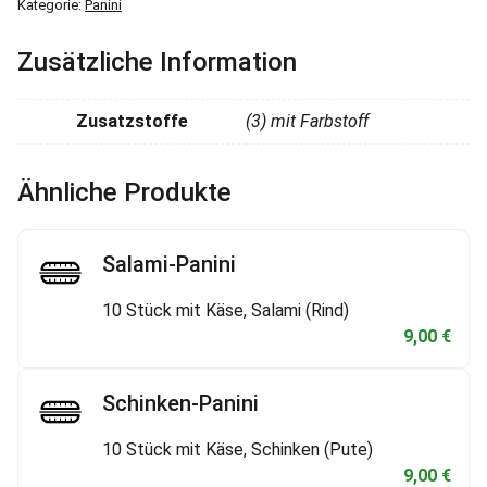
Kategorie:
Panini
n
i
Zusätzliche Information
M
e
Zusatzstoffe
(3) mit Farbstoff
n
g
e
Ähnliche Produkte
Salami-Panini
10 Stück mit Käse, Salami (Rind)
9,00
€
Schinken-Panini
10 Stück mit Käse, Schinken (Pute)
9,00
€